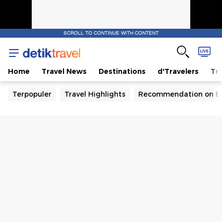
SCROLL TO CONTINUE WITH CONTENT
Home
Travel News
Destinations
d'Travelers
Tra
Terpopuler
Travel Highlights
Recommendation on B