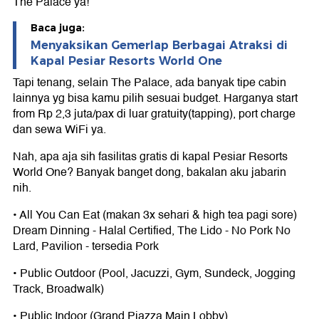
The Palace ya!
Baca juga:
Menyaksikan Gemerlap Berbagai Atraksi di
Kapal Pesiar Resorts World One
Tapi tenang, selain The Palace, ada banyak tipe cabin
lainnya yg bisa kamu pilih sesuai budget. Harganya start
from Rp 2,3 juta/pax di luar gratuity(tapping), port charge
dan sewa WiFi ya.
Nah, apa aja sih fasilitas gratis di kapal Pesiar Resorts
World One? Banyak banget dong, bakalan aku jabarin
nih.
• All You Can Eat (makan 3x sehari & high tea pagi sore)
Dream Dinning - Halal Certified, The Lido - No Pork No
Lard, Pavilion - tersedia Pork
• Public Outdoor (Pool, Jacuzzi, Gym, Sundeck, Jogging
Track, Broadwalk)
• Public Indoor (Grand Piazza Main Lobby)