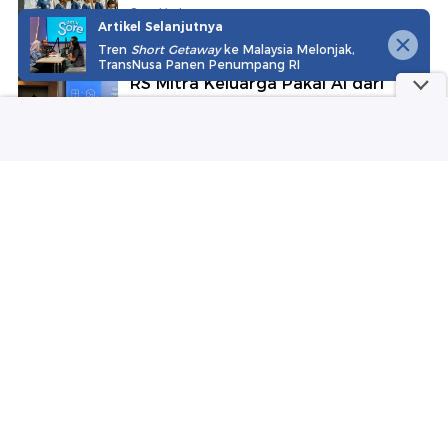
Sepakbola
Artikel Selanjutnya
Tren
Short Getaway
ke Malaysia Melonjak,
TransNusa Panen Penumpang RI
RS Mitra Keluarga Pakai AI dari
AWS, Jadi Asisten Kerja Dokter
detikInet
Gaya Irish Bella Umumkan
Kehamilan, Baby Bump Curi Atensi
Wolipop
Viral! Bakso Bang Udin Diantre 2
Jam Sebelum Buka, Ada Varian
Saikoro
detikFood
Viral Nakes Hina Pasien BPJS