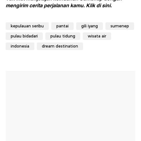
mengirim cerita perjalanan kamu.
Klik di sini.
kepulauan seribu
pantai
gili iyang
sumenep
pulau bidadari
pulau tidung
wisata air
indonesia
dream destination