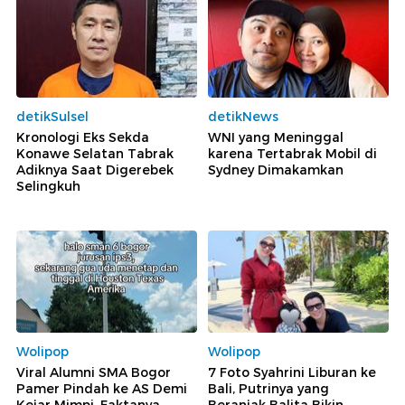
detikSulsel
detikNews
Kronologi Eks Sekda
WNI yang Meninggal
Konawe Selatan Tabrak
karena Tertabrak Mobil di
Adiknya Saat Digerebek
Sydney Dimakamkan
Selingkuh
Wolipop
Wolipop
Viral Alumni SMA Bogor
7 Foto Syahrini Liburan ke
Pamer Pindah ke AS Demi
Bali, Putrinya yang
Kejar Mimpi, Faktanya
Beranjak Balita Bikin