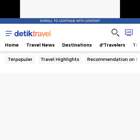
SCROLL TO CONTINUE WITH CONTENT
Home
Travel News
Destinations
d'Travelers
Tra
Terpopuler
Travel Highlights
Recommendation on B