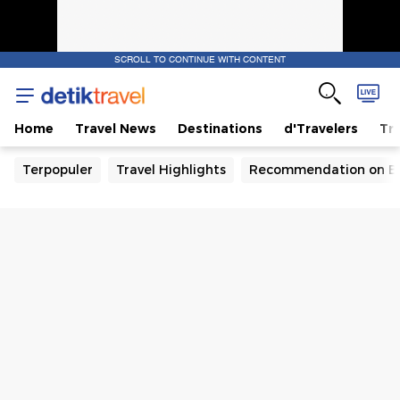
SCROLL TO CONTINUE WITH CONTENT
Home
Travel News
Destinations
d'Travelers
Tra
Terpopuler
Travel Highlights
Recommendation on B