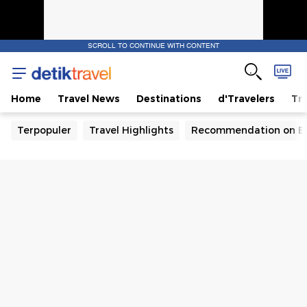
SCROLL TO CONTINUE WITH CONTENT
Home
Travel News
Destinations
d'Travelers
Tra
Terpopuler
Travel Highlights
Recommendation on B