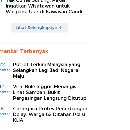
5
Tak Cuma Gunung, Pakar
Ingatkan Wisatawan untuk
Waspada Ular di Kawasan Candi
Lihat Selengkapnya
mentar Terbanyak
22
Potret Terkini Malaysia yang
Selangkah Lagi Jadi Negara
mentar
Maju
14
Viral Bule Inggris Menangis
Lihat Sampah, Bukit
mentar
Pergasingan Langsung Ditutup
8
Gara-gara Protes Penerbangan
Delay, Warga 62 Ditahan Polisi
mentar
KLIA