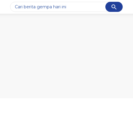
Cancel
Yang sedang ramai dicari
#1
data live draw sgp
#2
gempa hari ini
#3
prabowo
#4
iran
#5
demo
Promoted
Terakhir yang dicari
Loading...