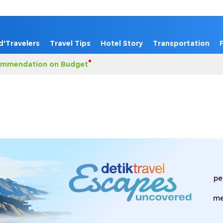
d'Travelers
Travel Tips
Hotel Story
Transportation
mmendation on Budget
pe
me