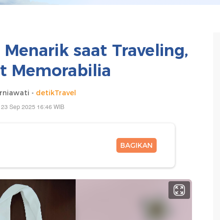
 Menarik saat Traveling,
at Memorabilia
rniawati -
detikTravel
 23 Sep 2025 16:46 WIB
BAGIKAN