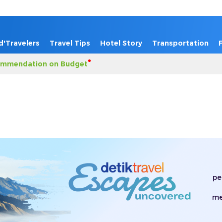
d'Travelers
Travel Tips
Hotel Story
Transportation
mmendation on Budget
pe
me