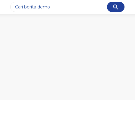
Cancel
Yang sedang ramai dicari
#1
gempa hari ini
#2
demo
#3
gempa
#4
iran
#5
prabowo
Promoted
Terakhir yang dicari
Loading...