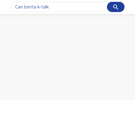
Cancel
Yang sedang ramai dicari
#1
data live draw sgp
#2
k-talk
#3
kebakaran
#4
prabowo
#5
gempa hari ini
Promoted
Terakhir yang dicari
Loading...