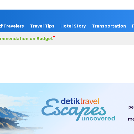
d'Travelers
Travel Tips
Hotel Story
Transportation
mmendation on Budget
pe
me