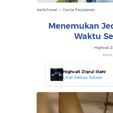
detikTravel
Cerita Perjalanan
Menemukan Jed
Waktu Se
Highcall Zi
Selasa,
Highcall Ziqrul Illahi
Lihat Semua Tulisan