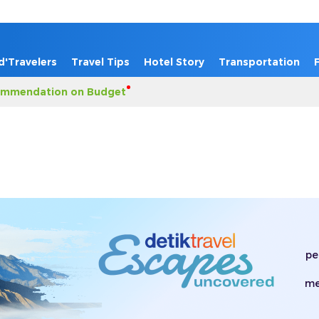
d'Travelers
Travel Tips
Hotel Story
Transportation
mmendation on Budget
pe
me