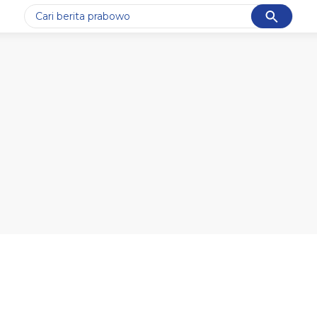
Cancel
Yang sedang ramai dicari
#1
gempa hari ini
#2
gempa
#3
prabowo
#4
iran
#5
demo
Promoted
Terakhir yang dicari
Loading...