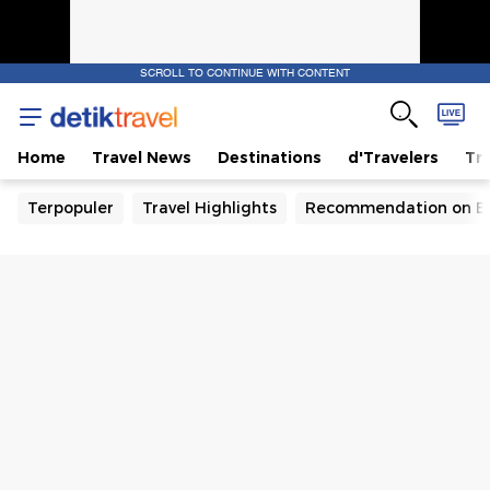
SCROLL TO CONTINUE WITH CONTENT
Home
Travel News
Destinations
d'Travelers
Tra
Terpopuler
Travel Highlights
Recommendation on B