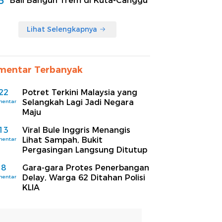
5
Bali Bangun Trem di Kuta-Canggu
Lihat Selengkapnya
mentar Terbanyak
22
Potret Terkini Malaysia yang
Selangkah Lagi Jadi Negara
mentar
Maju
13
Viral Bule Inggris Menangis
Lihat Sampah, Bukit
mentar
Pergasingan Langsung Ditutup
8
Gara-gara Protes Penerbangan
Delay, Warga 62 Ditahan Polisi
mentar
KLIA