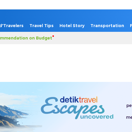
d'Travelers
Travel Tips
Hotel Story
Transportation
mmendation on Budget
pe
me