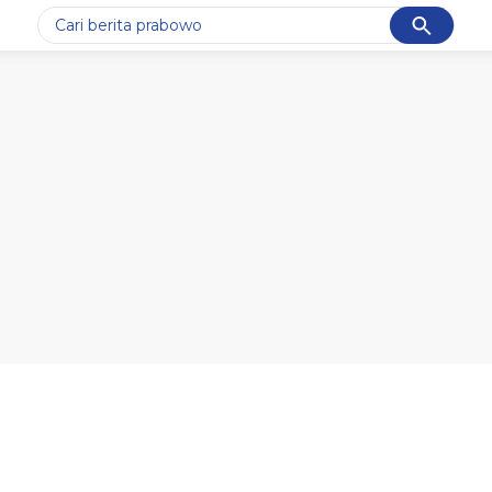
Cancel
Yang sedang ramai dicari
#1
gempa hari ini
#2
gempa
#3
iran
#4
demo
#5
prabowo
Promoted
Terakhir yang dicari
Loading...