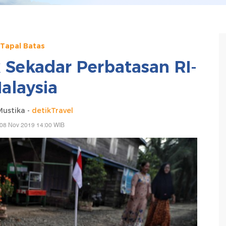
Tapal Batas
k Sekadar Perbatasan RI-
alaysia
Mustika -
detikTravel
 08 Nov 2019 14:00 WIB