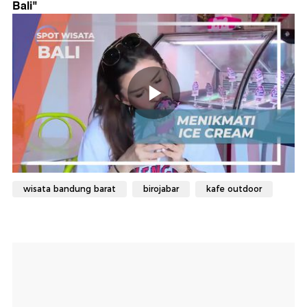
Bali
"
wisata bandung barat
birojabar
kafe outdoor