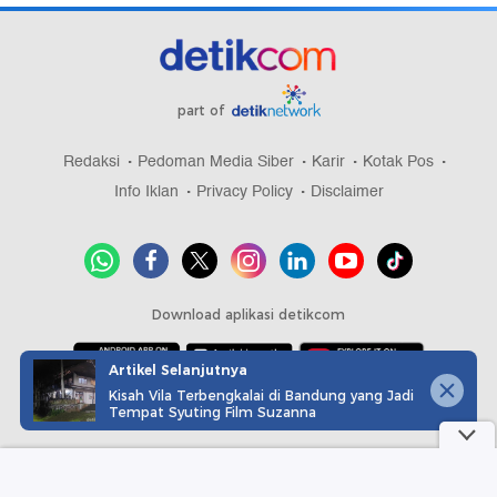
part of
Redaksi
Pedoman Media Siber
Karir
Kotak Pos
Info Iklan
Privacy Policy
Disclaimer
Download aplikasi detikcom
Artikel Selanjutnya
Kisah Vila Terbengkalai di Bandung yang Jadi
Copyright @ 2026 detikcom, All right reserved
Tempat Syuting Film Suzanna