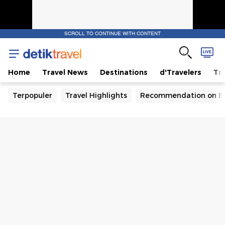
SCROLL TO CONTINUE WITH CONTENT
Home
Travel News
Destinations
d'Travelers
Tra
Terpopuler
Travel Highlights
Recommendation on B