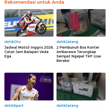
Rekomendasi untuk Anda
detikOto
detikJateng
Jadwal Moto3 Inggris 2026,
2 Pembunuh Bos Konter
Catat Jam Balapan Veda
Ambarawa Terungkap
Ega
Sempat Ngepel TKP Usai
Beraksi
detikSport
detikJateng