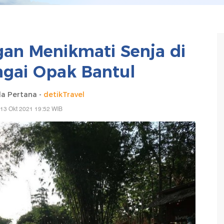
an Menikmati Senja di
ngai Opak Bantul
da Pertana -
detikTravel
13 Okt 2021 19:52 WIB