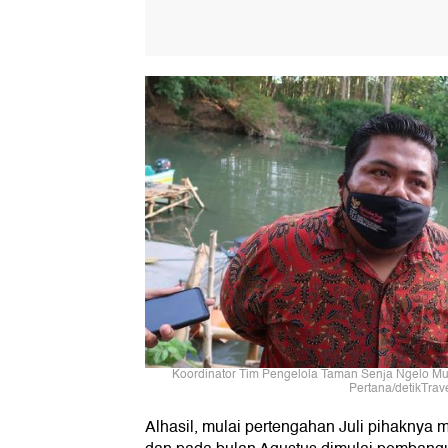
Koordinator Tim Pengelola Taman Senja Ngelo Mu
Pertana/detikTrave
Alhasil, mulai pertengahan Juli pihakny