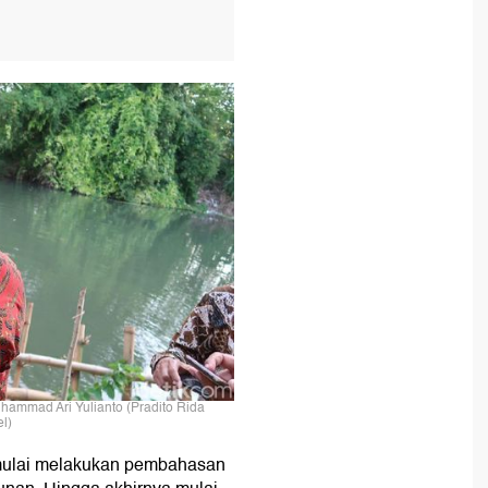
hammad Ari Yulianto (Pradito Rida
l)
a mulai melakukan pembahasan