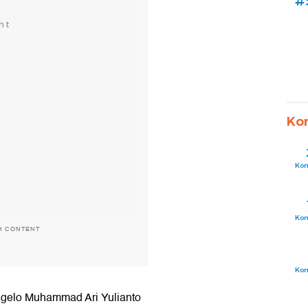
#
Ko
Ko
Ko
H CONTENT
Ko
Ngelo Muhammad Ari Yulianto