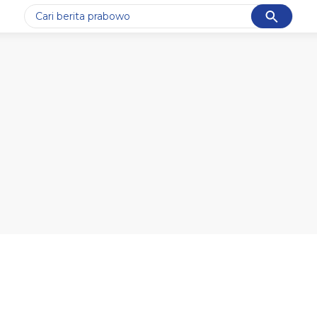
Cancel
Yang sedang ramai dicari
#1
gempa hari ini
#2
gempa
#3
prabowo
#4
iran
#5
demo
Promoted
Terakhir yang dicari
Loading...