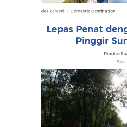
detikTravel
Domestic Destination
Lepas Penat deng
Pinggir Su
Pradito Ri
Rabu, 