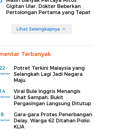
5
Masih Banyak Percaya Mitos
Gigitan Ular, Dokter Beberkan
Pertolongan Pertama yang Tepat
Lihat Selengkapnya
mentar Terbanyak
22
Potret Terkini Malaysia yang
Selangkah Lagi Jadi Negara
mentar
Maju
14
Viral Bule Inggris Menangis
Lihat Sampah, Bukit
mentar
Pergasingan Langsung Ditutup
8
Gara-gara Protes Penerbangan
Delay, Warga 62 Ditahan Polisi
mentar
KLIA