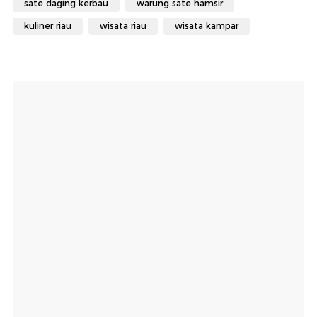
sate daging kerbau
warung sate hamsir
kuliner riau
wisata riau
wisata kampar