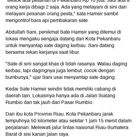
"Besok ada pesanan di Pekanbaru Rp 10 juta. Jadi ada 8
orang kerja dibagi 2 saja. Ada yang melayani di sini dan
melayani pesanan orang pesta," kata Hamsir sambil
mengontrol bara api pembakaran sate.
Abdullah Sani, penikmat Sate Hamsir yang ditemui di
lokasi mengaku sengaja datang dari Kota Pekanbaru
untuk menyantap sate daging kerbau. Sani datang
bersama rekan kerjanya saat libur.
"Sate di sini sangat khas di lidah rasanya. Walau daging
kerbau, tapi dagingnya juga lembut, cocok dengan
bumbunya," ujar Sani usai menyantap sate daging.
Kedai Sate Hamsir sendiri tidak memiliki cabang di
daerah lain. Lokasinya hanya ada di Jalan Sialang
Rumbio dan tak jauh dari Pasar Rumbio.
Dari ibu kota Provinsi Riau, Kota Pekanbaru jarak
tempuhnya 50 kilometer atau sekitar 1 jam 15 menit dalam
perjalanan. Melewati jalur lintas nasional Riau-Sumatera
Barat di sisi kanan jalan raya.