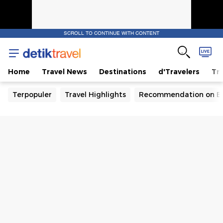
SCROLL TO CONTINUE WITH CONTENT
Home
Travel News
Destinations
d'Travelers
Tra
Terpopuler
Travel Highlights
Recommendation on B