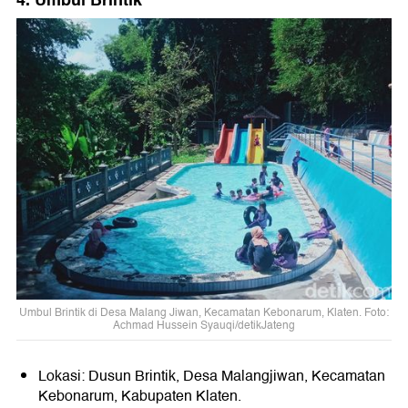
4. Umbul Brintik
Umbul Brintik di Desa Malang Jiwan, Kecamatan Kebonarum, Klaten. Foto:
Achmad Hussein Syauqi/detikJateng
Lokasi: Dusun Brintik, Desa Malangjiwan, Kecamatan
Kebonarum, Kabupaten Klaten.