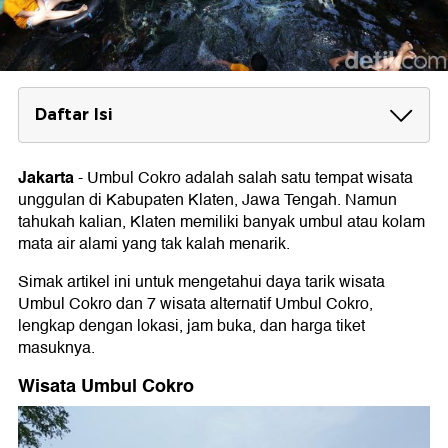
Daftar Isi
Wisata Umbul Cokro
Lokasi, Jam Buka, Harga Tiket
Jakarta
-
Umbul Cokro adalah salah satu tempat wisata
unggulan di Kabupaten Klaten, Jawa Tengah. Namun
Wisata Alternatif Umbul Cokro
tahukah kalian, Klaten memiliki banyak umbul atau kolam
1. Umbul Manten
mata air alami yang tak kalah menarik.
2. Umbul Pelem
3. Umbul Nilo
Simak artikel ini untuk mengetahui daya tarik wisata
4. Umbul Brintik
Umbul Cokro dan 7 wisata alternatif Umbul Cokro,
5. Umbul Sigedang Kapilaler
lengkap dengan lokasi, jam buka, dan harga tiket
6. Umbul Siblarak
7. Umbul Ponggok
masuknya.
Wisata Umbul Cokro