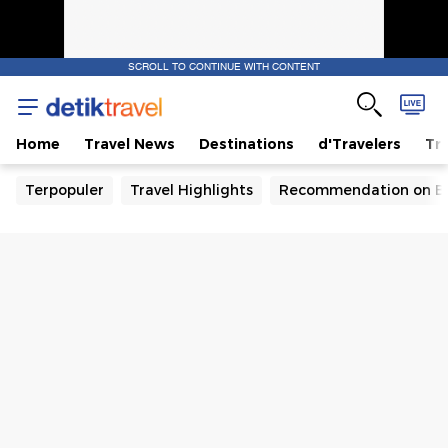
SCROLL TO CONTINUE WITH CONTENT
Home
Travel News
Destinations
d'Travelers
Tra
Terpopuler
Travel Highlights
Recommendation on B