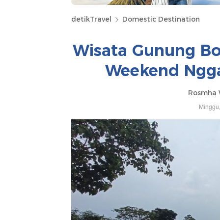
detikTravel
Domestic Destination
Wisata Gunung Boh
Weekend Nggak
Rosmha W
Minggu,