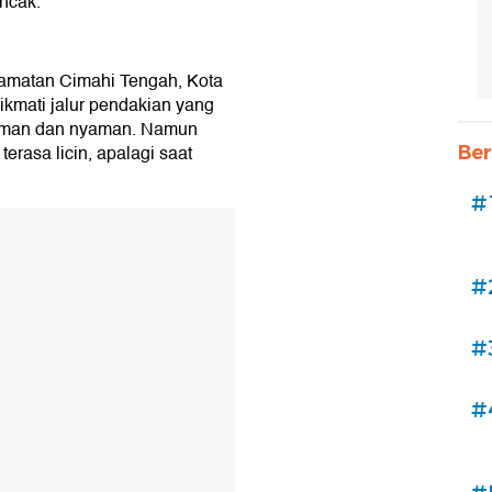
ncak.
amatan Cimahi Tengah, Kota
kmati jalur pendakian yang
h aman dan nyaman. Namun
terasa licin, apalagi saat
Ber
#
#
#
#