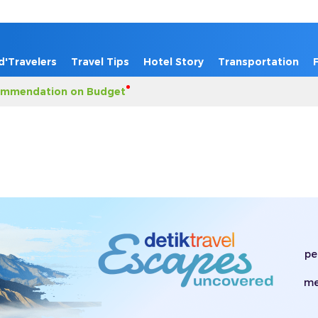
d'Travelers
Travel Tips
Hotel Story
Transportation
mmendation on Budget
pe
me