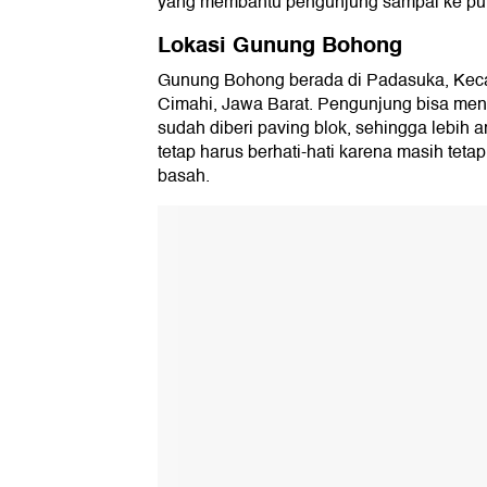
yang membantu pengunjung sampai ke pu
3. Melihat lanskap Cimahi
Lokasi Gunung Bohong
4. Spot foto dan lihat sunset
Gunung Bohong berada di Padasuka, Kec
Cimahi, Jawa Barat. Pengunjung bisa meni
5. Wisata kuliner
sudah diberi paving blok, sehingga lebi
tetap harus berhati-hati karena masih tetap 
basah.