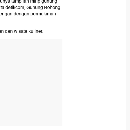
unya tampilan mirip gunung
erita detikcom, Gunung Bohong
 dengan dengan permukiman
an dan wisata kuliner.
T