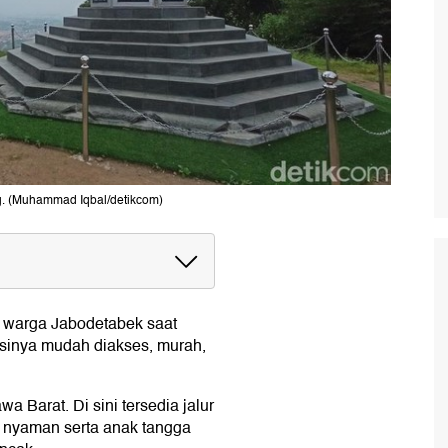
 (Muhammad Iqbal/detikcom)
n warga Jabodetabek saat
rta
kasinya mudah diakses, murah,
 Barat. Di sini tersedia jalur
up nyaman serta anak tangga