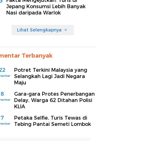
5
Fakta Mengejutkan: Turis di
Jepang Konsumsi Lebih Banyak
Nasi daripada Warlok
Lihat Selengkapnya
mentar Terbanyak
22
Potret Terkini Malaysia yang
Selangkah Lagi Jadi Negara
mentar
Maju
8
Gara-gara Protes Penerbangan
Delay, Warga 62 Ditahan Polisi
mentar
KLIA
7
Petaka Selfie, Turis Tewas di
Tebing Pantai Semeti Lombok
mentar