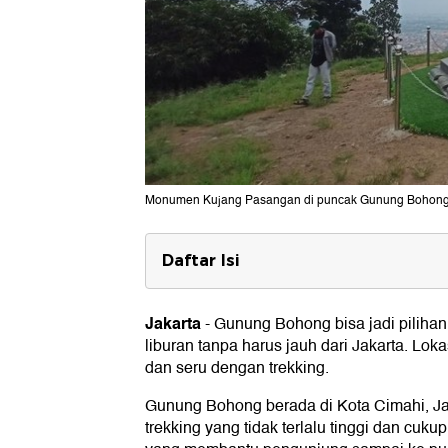
Monumen Kujang Pasangan di puncak Gunung Bohong.
Daftar Isi
Lokasi Gunung Bohong
Jakarta
-
Gunung Bohong bisa jadi piliha
Rute ke Gunung Bohong dari Jaka
liburan tanpa harus jauh dari Jakarta. Lo
Ada Apa di Gunung Bohong?
dan seru dengan trekking.
1. Monumen Kujang Pasangan
Gunung Bohong berada di Kota Cimahi, Jawa
trekking yang tidak terlalu tinggi dan cuk
2. Olahraga agar sehat