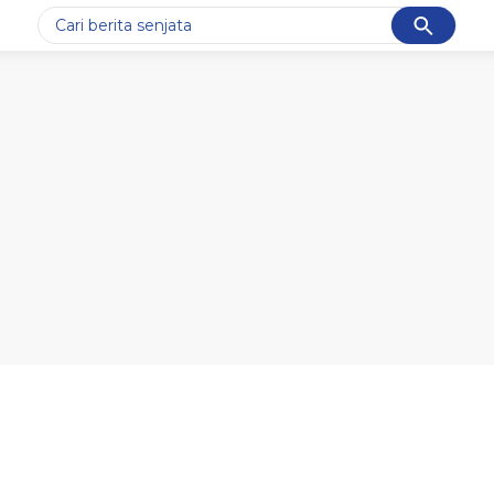
Cancel
Yang sedang ramai dicari
#1
data live draw sgp
#2
iran
#3
senjata
#4
prabowo
#5
gempa hari ini
Promoted
Terakhir yang dicari
Loading...