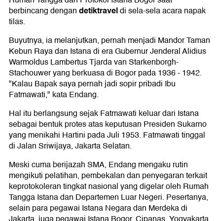
Rumah Tangga dan Protokol Istana Bogor saat
detiktravel
berbincang dengan
di sela-sela acara napak
tilas.
Buyutnya, ia melanjutkan, pernah menjadi Mandor Taman
Kebun Raya dan Istana di era Gubernur Jenderal Alidius
Warmoldus Lambertus Tjarda van Starkenborgh-
Stachouwer yang berkuasa di Bogor pada 1936 - 1942.
"Kalau Bapak saya pernah jadi sopir pribadi Ibu
Fatmawati," kata Endang.
Hal itu berlangsung sejak Fatmawati keluar dari Istana
sebagai bentuk protes atas keputusan Presiden Sukarno
yang menikahi Hartini pada Juli 1953. Fatmawati tinggal
di Jalan Sriwijaya, Jakarta Selatan.
Meski cuma berijazah SMA, Endang mengaku rutin
mengikuti pelatihan, pembekalan dan penyegaran terkait
keprotokoleran tingkat nasional yang digelar oleh Rumah
Tangga Istana dan Departemen Luar Negeri. Pesertanya,
selain para pegawai Istana Negara dan Merdeka di
Jakarta, juga pegawai Istana Bogor, Cipanas, Yogyakarta,