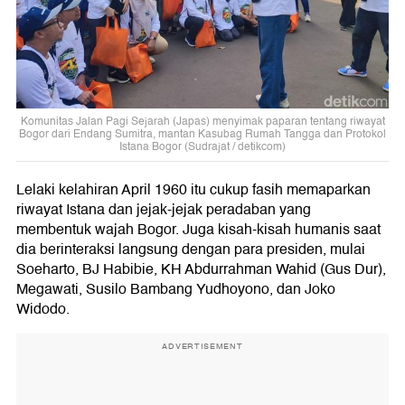
Komunitas Jalan Pagi Sejarah (Japas) menyimak paparan tentang riwayat
Bogor dari Endang Sumitra, mantan Kasubag Rumah Tangga dan Protokol
Istana Bogor (Sudrajat / detikcom)
Lelaki kelahiran April 1960 itu cukup fasih memaparkan
riwayat Istana dan jejak-jejak peradaban yang
membentuk wajah Bogor. Juga kisah-kisah humanis saat
dia berinteraksi langsung dengan para presiden, mulai
Soeharto, BJ Habibie, KH Abdurrahman Wahid (Gus Dur),
Megawati, Susilo Bambang Yudhoyono, dan Joko
Widodo.
ADVERTISEMENT