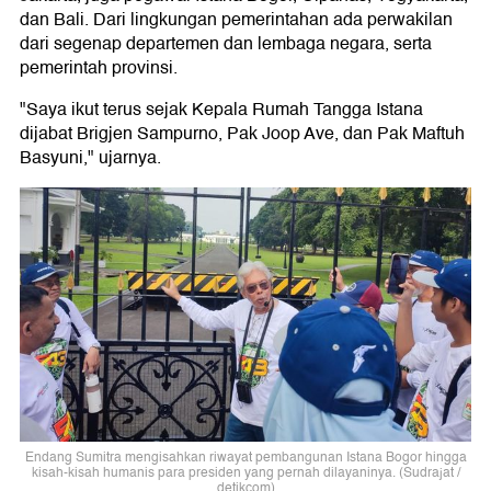
dan Bali. Dari lingkungan pemerintahan ada perwakilan
dari segenap departemen dan lembaga negara, serta
pemerintah provinsi.
"Saya ikut terus sejak Kepala Rumah Tangga Istana
dijabat Brigjen Sampurno, Pak Joop Ave, dan Pak Maftuh
Basyuni," ujarnya.
Endang Sumitra mengisahkan riwayat pembangunan Istana Bogor hingga
kisah-kisah humanis para presiden yang pernah dilayaninya. (Sudrajat /
detikcom)