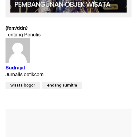
(fem/ddn)
wisata bogor
endang sumitra