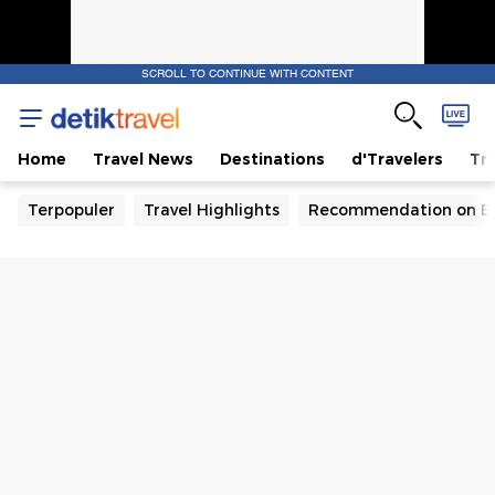
SCROLL TO CONTINUE WITH CONTENT
Home
Travel News
Destinations
d'Travelers
Tra
Terpopuler
Travel Highlights
Recommendation on B