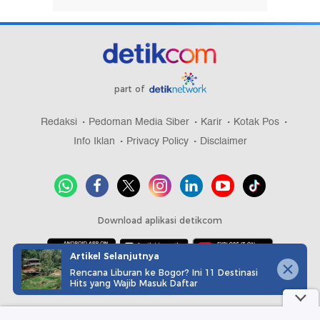
part of
Redaksi
Pedoman Media Siber
Karir
Kotak Pos
Info Iklan
Privacy Policy
Disclaimer
Download aplikasi detikcom
Artikel Selanjutnya
Rencana Liburan ke Bogor? Ini 11 Destinasi
Copyright @ 2026 detikcom, All right reserved
Hits yang Wajib Masuk Daftar