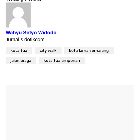
kota tua
city walk
kota lama semarang
jalan braga
kota tua ampenan