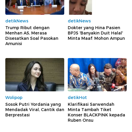
detikNews
detikNews
Trump Ribut dengan
Dokter yang Hina Pasien
Menhan AS, Merasa
BPJS 'Banyakin Duit Halal'
Disesatkan Soal Pasokan
Minta Maaf: Mohon Ampun
Amunisi
Wolipop
detikHot
Sosok Putri Yordania yang
Klarifikasi Sarwendah
Mendadak Viral, Cantik dan
Minta Tambah Tiket
Berprestasi
Konser BLACKPINK kepada
Ruben Onsu