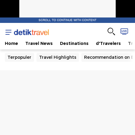
SCROLL TO CONTINUE WITH CONTENT
Home
Travel News
Destinations
d'Travelers
Tra
Terpopuler
Travel Highlights
Recommendation on B