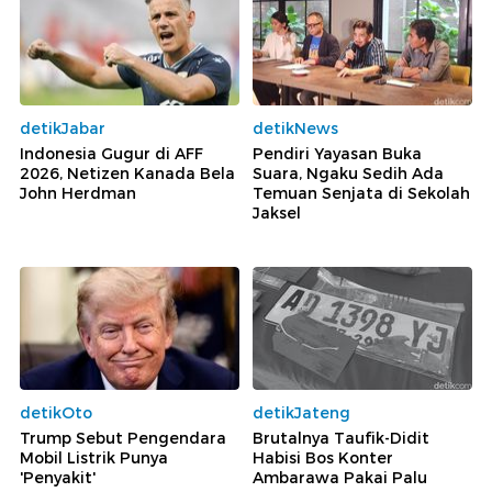
detikJabar
detikNews
Indonesia Gugur di AFF
Pendiri Yayasan Buka
2026, Netizen Kanada Bela
Suara, Ngaku Sedih Ada
John Herdman
Temuan Senjata di Sekolah
Jaksel
detikOto
detikJateng
Trump Sebut Pengendara
Brutalnya Taufik-Didit
Mobil Listrik Punya
Habisi Bos Konter
'Penyakit'
Ambarawa Pakai Palu