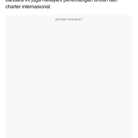
bandara ini juga melayani penerbangan umrah dan
charter internasional.
ADVERTISEMENT