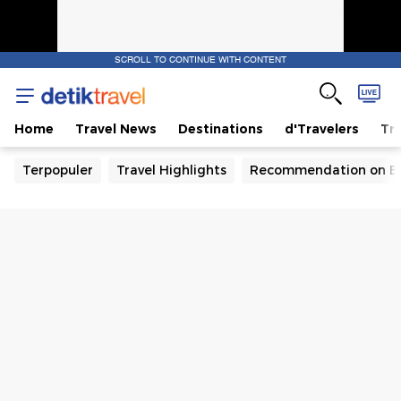
SCROLL TO CONTINUE WITH CONTENT
Home
Travel News
Destinations
d'Travelers
Tra
Terpopuler
Travel Highlights
Recommendation on B