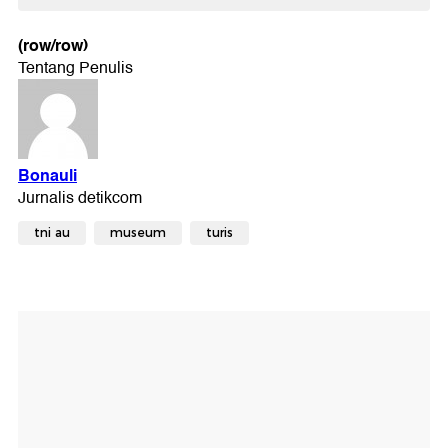
(row/row)
tni au
museum
turis