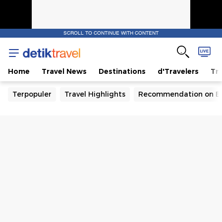
SCROLL TO CONTINUE WITH CONTENT
Home
Travel News
Destinations
d'Travelers
Tra
Terpopuler
Travel Highlights
Recommendation on B