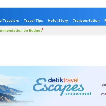
d'Travelers
Travel Tips
Hotel Story
Transportation
mmendation on Budget
pe
me