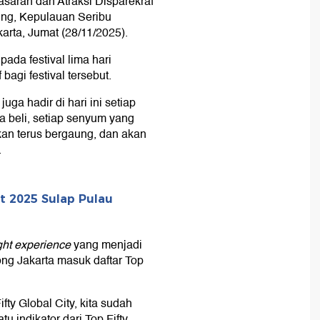
saran dan Atraksi Disparekraf
ung, Kepulauan Seribu
arta, Jumat (28/11/2025).
ada festival lima hari
bagi festival tersebut.
ga hadir di hari ini setiap
a beli, setiap senyum yang
kan terus bergaung, dan akan
.
st 2025 Sulap Pulau
ght experience
yang menjadi
ong Jakarta masuk daftar Top
ty Global City, kita sudah
u indikator dari Top Fifty