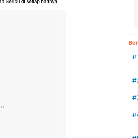
Seribu di setiap harinya.
Ber
#
#
#
#