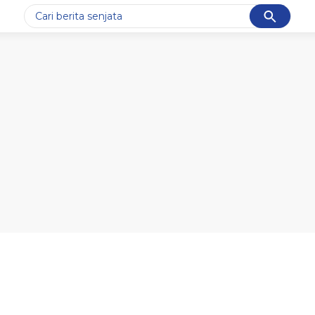
Cancel
Yang sedang ramai dicari
#1
data live draw sgp
#2
iran
#3
senjata
#4
prabowo
#5
gempa hari ini
Promoted
Terakhir yang dicari
Loading...