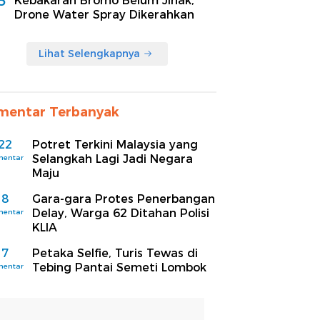
5
Kebakaran Bromo Belum Jinak,
Drone Water Spray Dikerahkan
Lihat Selengkapnya
mentar Terbanyak
22
Potret Terkini Malaysia yang
Selangkah Lagi Jadi Negara
mentar
Maju
8
Gara-gara Protes Penerbangan
Delay, Warga 62 Ditahan Polisi
mentar
KLIA
7
Petaka Selfie, Turis Tewas di
Tebing Pantai Semeti Lombok
mentar