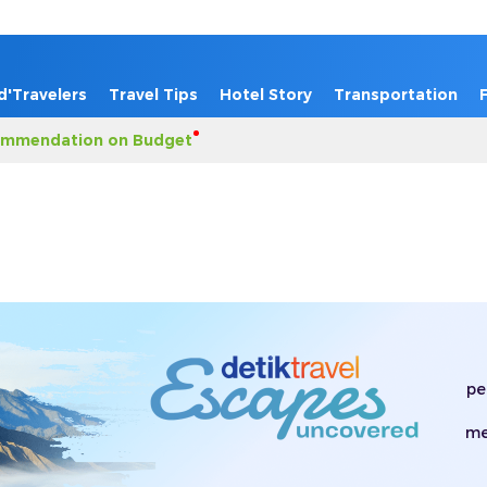
d'Travelers
Travel Tips
Hotel Story
Transportation
mmendation on Budget
pe
me