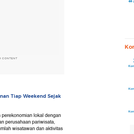
#
Ko
H CONTENT
Ko
Ko
unan Tiap Weekend Sejak
Ko
an perekonomian lokal dengan
n perusahaan pariwisata,
mlah wisatawan dan aktivitas