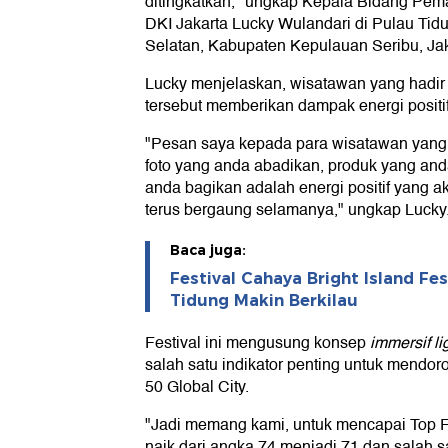
ditingkatkan," ungkap Kepala Bidang Pema
DKI Jakarta Lucky Wulandari di Pulau Tid
Selatan, Kabupaten Kepulauan Seribu, Jak
Lucky menjelaskan, wisatawan yang hadir p
tersebut memberikan dampak energi positif 
"Pesan saya kepada para wisatawan yang ju
foto yang anda abadikan, produk yang and
anda bagikan adalah energi positif yang a
terus bergaung selamanya," ungkap Lucky
Baca juga:
Festival Cahaya Bright Island Fe
Tidung Makin Berkilau
Festival ini mengusung konsep
immersif li
salah satu indikator penting untuk mendor
50 Global City.
"Jadi memang kami, untuk mencapai Top Fif
naik dari angka 74 menjadi 71 dan salah sat