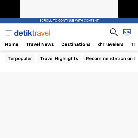
SCROLL TO CONTINUE WITH CONTENT
Home
Travel News
Destinations
d'Travelers
Tra
Terpopuler
Travel Highlights
Recommendation on B