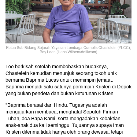
Ketua Sub Bidang Sejarah Yayasan Lembaga Cornelis Chastelein (YLCC),
Boy Loen (Hans Wilhem/detikcom)
Leo berkisah setelah membebaskan budaknya,
Chastelein kemudian menunjuk seorang tokoh unik
bernama Baprima Lucas untuk memimpin jemaat.
Baprima menjadi satu-satunya pemimpin Kristen di Depok
yang bukan pendeta dan bukan keturunan Kristen
"Baprima berasal dari Hindu. Tugasnya adalah
mengajarkan membaca, menghafal Sepuluh Firman
Tuhan, doa Bapa Kami, serta mengadakan kebaktian
anak-anak dua kali seminggu. Tujuannya supaya iman
Kristen diterima tidak hanya oleh orang dewasa, tetapi