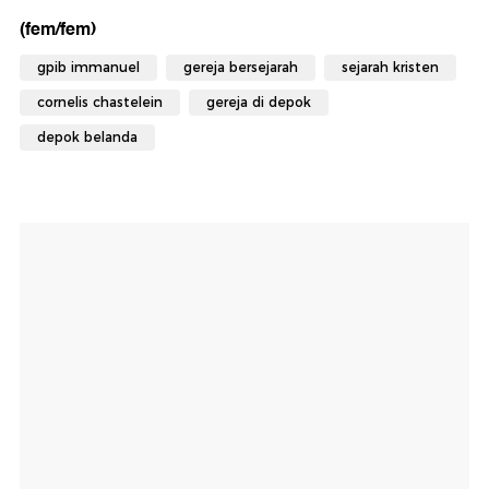
(fem/fem)
gpib immanuel
gereja bersejarah
sejarah kristen
cornelis chastelein
gereja di depok
depok belanda