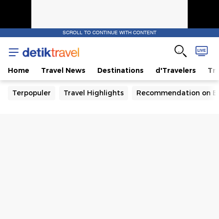
SCROLL TO CONTINUE WITH CONTENT
Home
Travel News
Destinations
d'Travelers
Tra
Terpopuler
Travel Highlights
Recommendation on B