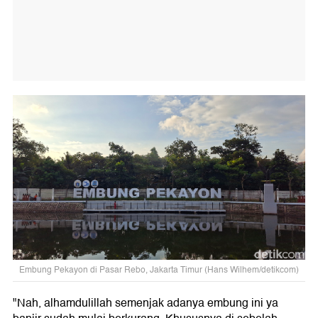
Embung Pekayon di Pasar Rebo, Jakarta Timur (Hans Wilhem/detikcom)
"Nah, alhamdulillah semenjak adanya embung ini ya