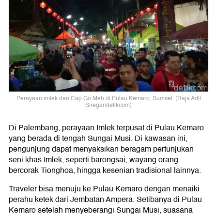
Perayaan imlek dan Cap Go Meh di Pulau Kemaro, Sumsel. (Raja Adil
Siregar/detikcom)
Di Palembang, perayaan Imlek terpusat di Pulau Kemaro
yang berada di tengah Sungai Musi. Di kawasan ini,
pengunjung dapat menyaksikan beragam pertunjukan
seni khas Imlek, seperti barongsai, wayang orang
bercorak Tionghoa, hingga kesenian tradisional lainnya.
Traveler bisa menuju ke Pulau Kemaro dengan menaiki
perahu ketek dari Jembatan Ampera. Setibanya di Pulau
Kemaro setelah menyeberangi Sungai Musi, suasana