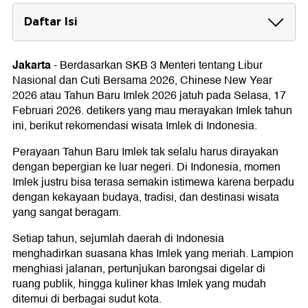
Daftar Isi
7 Rekomendasi Wisata Seru Untuk Rayakan
Imlek
Jakarta
-
Berdasarkan SKB 3 Menteri tentang Libur
1. Pasar Imlek Semawis, Semarang
Nasional dan Cuti Bersama 2026, Chinese New Year
2. Grebeg Sudiro, Solo
2026 atau Tahun Baru Imlek 2026 jatuh pada Selasa, 17
3. Bogor Street Festival, Bogor
Februari 2026. detikers yang mau merayakan Imlek tahun
4. Pulau Kemaro, Palembang
ini, berikut rekomendasi wisata Imlek di Indonesia.
5. Pawai Tatung, Singkawang
6. Petak Sembilan, Jakarta Barat
Perayaan Tahun Baru Imlek tak selalu harus dirayakan
7. Pulau Indah Kapuk (PIK), Jakarta Utara
dengan bepergian ke luar negeri. Di Indonesia, momen
Imlek justru bisa terasa semakin istimewa karena berpadu
dengan kekayaan budaya, tradisi, dan destinasi wisata
yang sangat beragam.
Setiap tahun, sejumlah daerah di Indonesia
menghadirkan suasana khas Imlek yang meriah. Lampion
menghiasi jalanan, pertunjukan barongsai digelar di
ruang publik, hingga kuliner khas Imlek yang mudah
ditemui di berbagai sudut kota.