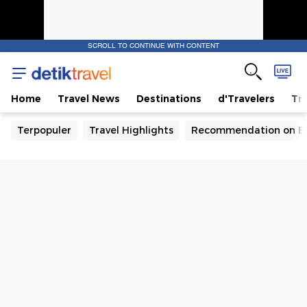
SCROLL TO CONTINUE WITH CONTENT
Home
Travel News
Destinations
d'Travelers
Tra
Terpopuler
Travel Highlights
Recommendation on B