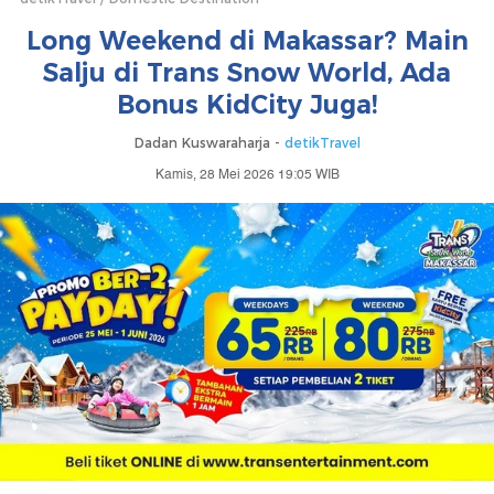
Long Weekend di Makassar? Main
Salju di Trans Snow World, Ada
Bonus KidCity Juga!
Dadan Kuswaraharja -
detikTravel
Kamis, 28 Mei 2026 19:05 WIB