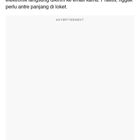
elektronik langsung dikirim ke email kamu. Praktis, nggak
perlu antre panjang di loket.
ADVERTISEMENT