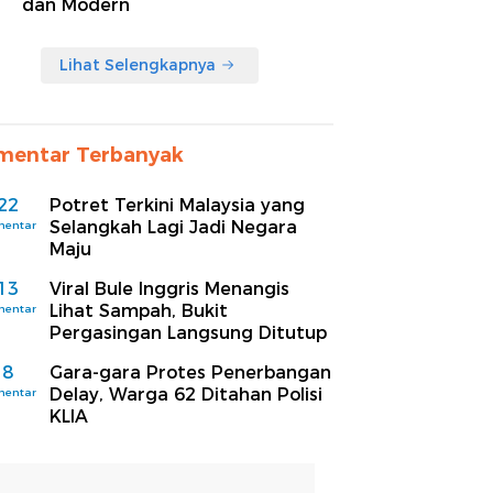
dan Modern
Lihat Selengkapnya
mentar Terbanyak
22
Potret Terkini Malaysia yang
Selangkah Lagi Jadi Negara
mentar
Maju
13
Viral Bule Inggris Menangis
Lihat Sampah, Bukit
mentar
Pergasingan Langsung Ditutup
8
Gara-gara Protes Penerbangan
Delay, Warga 62 Ditahan Polisi
mentar
KLIA