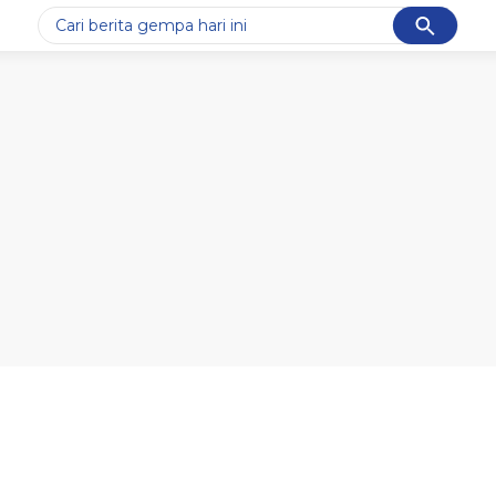
Cancel
Yang sedang ramai dicari
#1
gempa hari ini
#2
gempa
#3
iran
#4
demo
#5
prabowo
Promoted
Terakhir yang dicari
Loading...