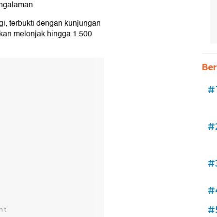
engalaman.
gi, terbukti dengan kunjungan
kan melonjak hingga 1.500
Ber
#
#
#
#
#