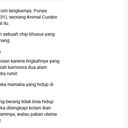
 izin tangkarnya. Punya
 (31), seorang Animal Curator
 itu.
kan sebuah chip khusus yang
nang.
m
araan karena tingkahnya yang
alah karnivora dua alam
ra rumit.
eka mamalia yang hidup di
ng-berang tidak bisa hidup
eka dilengkapi kolam ikan
alaminya, walau pakan utama
.