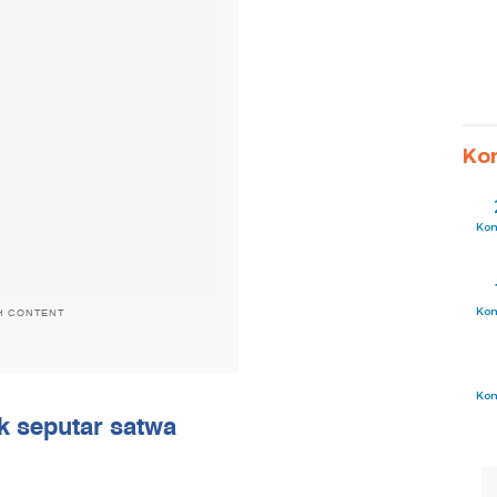
Ko
Ko
Ko
H CONTENT
Ko
ik seputar satwa