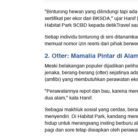
"Binturong hewan yang dilindungi tapi ada
sertifikat per ekor dari BKSDA," ujar Hanif
Habitat Park SCBD kepada detikTravel saat
Setiap individu binturong di sini ditanam
memuat nomor izin resmi dari pihak berwe
2. Otter: Mamalia Pintar di Ala
Meski belakangan populer dijadikan pelih
jenaka, berang-berang (otter) sejatinya ad
(amfibi) yang membutuhkan perawatan ekst
"Perawatannya repot dan bau, karena mer
dua alam," kata Hanif.
Sebagai makhluk sosial yang cerdas, bera
menyendiri. Di Habitat Park, kandang mer
hidup untuk merangsang insting berburu 
pagi dan sore tetap disiapkan oleh perawat