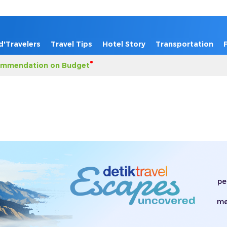
d'Travelers
Travel Tips
Hotel Story
Transportation
mmendation on Budget
pe
me