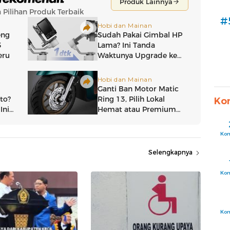
#
Ko
Ko
Selengkapnya
Ko
Ko