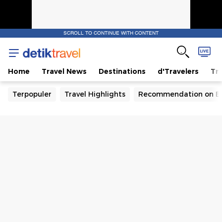
SCROLL TO CONTINUE WITH CONTENT
Home
Travel News
Destinations
d'Travelers
Tra
Terpopuler
Travel Highlights
Recommendation on B