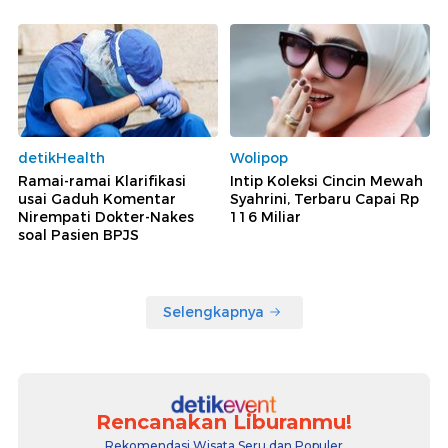
detikHealth
Wolipop
Ramai-ramai Klarifikasi
Intip Koleksi Cincin Mewah
usai Gaduh Komentar
Syahrini, Terbaru Capai Rp
Nirempati Dokter-Nakes
116 Miliar
soal Pasien BPJS
Selengkapnya
Rencanakan Liburanmu!
Rekomendasi Wisata Seru dan Populer