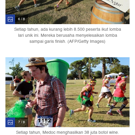
6 / 8
Setiap tahun, ada kurang lebih 8.500 peserta ikut lomba
lari unik ini. Mereka berusaha menyelesaikan lomba
sampai garis finish. (AFP/Getty Images)
7 / 8
Setiap tahun, Medoc menghasilkan 38 juta botol wine.