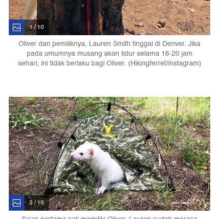
1 / 10
Oliver dan pemiliknya, Lauren Smith tinggal di Denver. Jika
pada umumnya musang akan tidur selama 18-20 jam
sehari, ini tidak berlaku bagi Oliver. (Hikingferret/instagram)
2 / 10