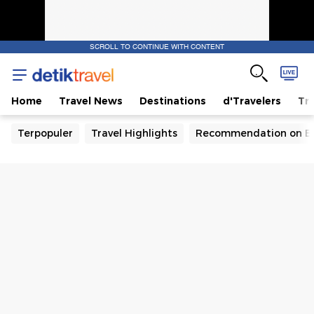
SCROLL TO CONTINUE WITH CONTENT
Home
Travel News
Destinations
d'Travelers
Tra
Terpopuler
Travel Highlights
Recommendation on B