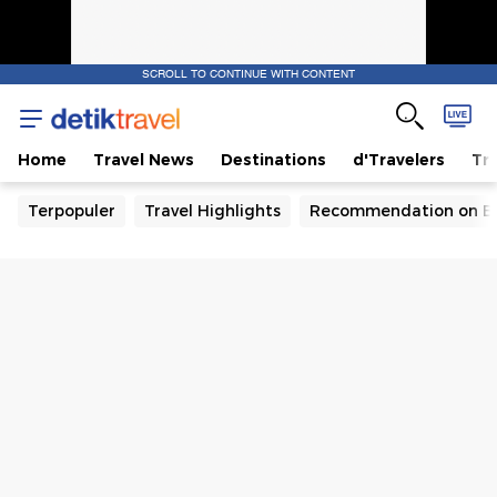
SCROLL TO CONTINUE WITH CONTENT
Home
Travel News
Destinations
d'Travelers
Tra
Terpopuler
Travel Highlights
Recommendation on B