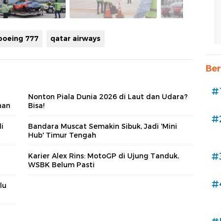
boeing 777
qatar airways
Ber
#
Nonton Piala Dunia 2026 di Laut dan Udara?
han
Bisa!
#
i
Bandara Muscat Semakin Sibuk, Jadi 'Mini
Hub' Timur Tengah
#
Karier Alex Rins: MotoGP di Ujung Tanduk,
WSBK Belum Pasti
#
lu