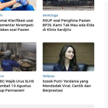
th
detikJogja
mai Klarifikasi usai
RSUP soal Penghina Pasien
omentar Nirempati
BPJS: Kami Tak Mau ada Elda
akes soal Pasien
di Klinis Sardjito
nce
Wolipop
BG Wajib Urus SLHS
Sosok Putri Yordania yang
Lambat 10 Agustus
Mendadak Viral, Cantik dan
tup Permanen!
Berprestasi