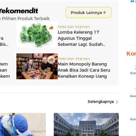
#
Ko
Ko
Ko
Selengkapnya
Ko