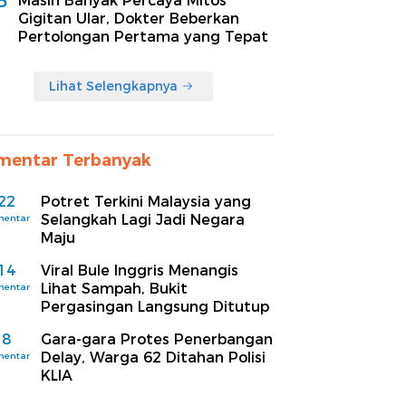
5
Masih Banyak Percaya Mitos
Gigitan Ular, Dokter Beberkan
Pertolongan Pertama yang Tepat
Lihat Selengkapnya
mentar Terbanyak
22
Potret Terkini Malaysia yang
Selangkah Lagi Jadi Negara
mentar
Maju
14
Viral Bule Inggris Menangis
Lihat Sampah, Bukit
mentar
Pergasingan Langsung Ditutup
8
Gara-gara Protes Penerbangan
Delay, Warga 62 Ditahan Polisi
mentar
KLIA