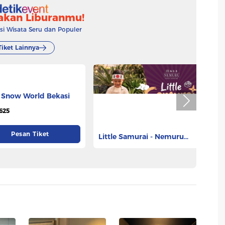
akan Liburanmu!
 Wisata Seru dan Populer
Tiket Lainnya
 Snow World Bekasi
Little Samurai - Nemuru
Tr
Hotel Ciputat
625
Rp 450.000
Rp
Pesan Tiket
Pesan Tiket