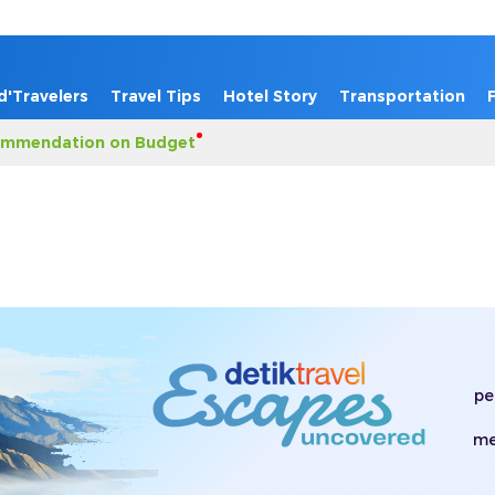
d'Travelers
Travel Tips
Hotel Story
Transportation
mmendation on Budget
pe
me