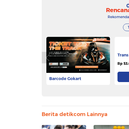
Rencan
Rekomendasi
Trans
Barcode Gokart
Rp 53.
Rp 65.000
Pesan Tiket
Berita detikcom Lainnya