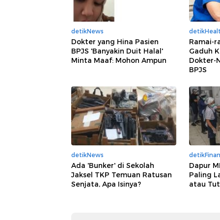
detikNews
detikHeal
Dokter yang Hina Pasien
Ramai-ra
BPJS 'Banyakin Duit Halal'
Gaduh K
Minta Maaf: Mohon Ampun
Dokter-N
BPJS
detikNews
detikFina
Ada 'Bunker' di Sekolah
Dapur M
Jaksel TKP Temuan Ratusan
Paling 
Senjata, Apa Isinya?
atau Tu