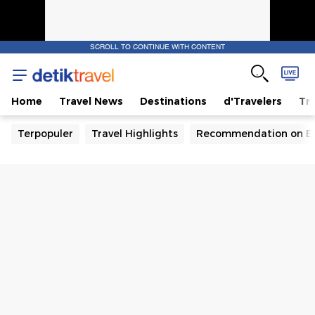
SCROLL TO CONTINUE WITH CONTENT
Home
Travel News
Destinations
d'Travelers
Tra
Terpopuler
Travel Highlights
Recommendation on B