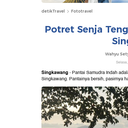
detikTravel
Fototravel
Potret Senja Ten
Si
Wahyu Set
Selasa,
Singkawang
- Pantai Samudra Indah adala
Singkawang. Pantainya bersih, pasirnya 