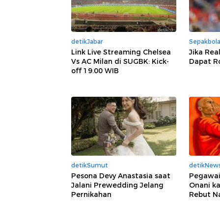
detikJabar
Sepakbol
Link Live Streaming Chelsea
Jika Rea
Vs AC Milan di SUGBK: Kick-
Dapat Rod
off 19.00 WIB
detikSumut
detikNew
Pesona Devy Anastasia saat
Pegawai
Jalani Prewedding Jelang
Onani ka
Pernikahan
Rebut N