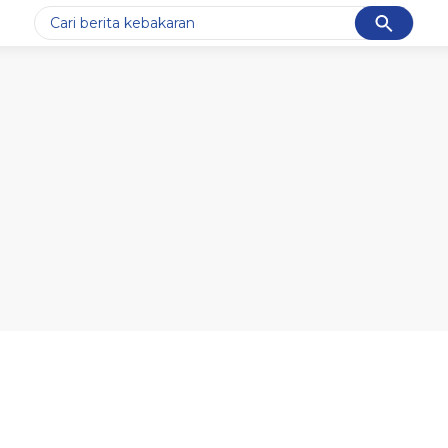
Cancel
Yang sedang ramai dicari
#1
data live draw sgp
#2
kebakaran
#3
prabowo
#4
iran
#5
gempa hari ini
Promoted
Terakhir yang dicari
Loading...