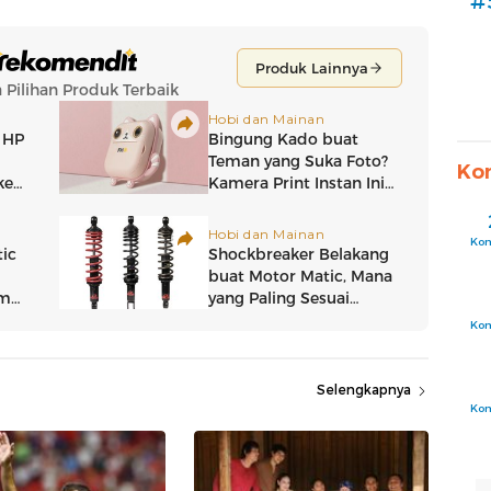
#
Ko
Ko
Ko
Selengkapnya
Ko