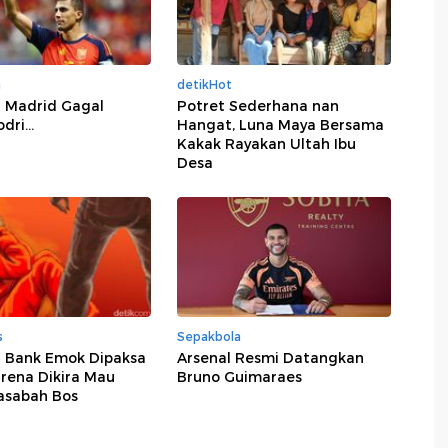
a
detikHot
l Madrid Gagal
Potret Sederhana nan
ri...
Hangat, Luna Maya Bersama
Kakak Rayakan Ultah Ibu
Desa
s
Sepakbola
 Bank Emok Dipaksa
Arsenal Resmi Datangkan
rena Dikira Mau
Bruno Guimaraes
asabah Bos