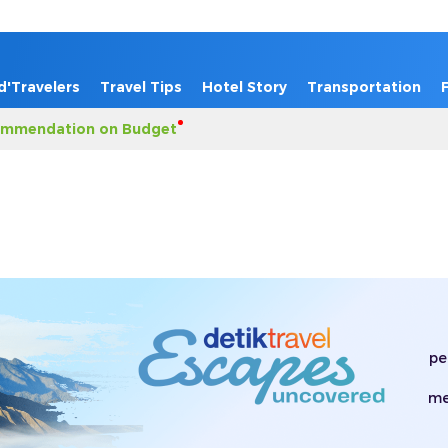
d'Travelers
Travel Tips
Hotel Story
Transportation
mmendation on Budget
pe
me