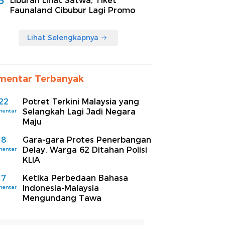
5
Liburan Lihat Satwa, Tiket
Faunaland Cibubur Lagi Promo
Lihat Selengkapnya
mentar Terbanyak
22
Potret Terkini Malaysia yang
Selangkah Lagi Jadi Negara
mentar
Maju
8
Gara-gara Protes Penerbangan
Delay, Warga 62 Ditahan Polisi
mentar
KLIA
7
Ketika Perbedaan Bahasa
Indonesia-Malaysia
mentar
Mengundang Tawa