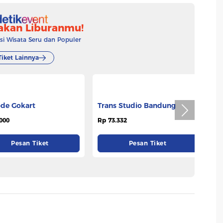
akan Liburanmu!
 Wisata Seru dan Populer
Tiket Lainnya
Trans Studio Bandung
T
de Gokart
Rp 73.332
Rp
000
Pesan Tiket
Pesan Tiket