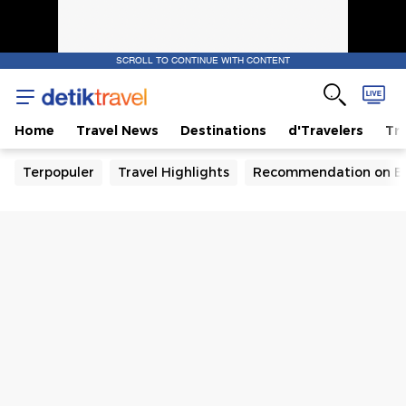
SCROLL TO CONTINUE WITH CONTENT
Home
Travel News
Destinations
d'Travelers
Tra
Terpopuler
Travel Highlights
Recommendation on B