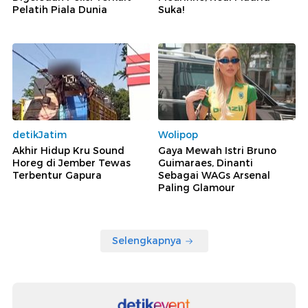
Pelatih Piala Dunia
Suka!
detikJatim
Wolipop
Akhir Hidup Kru Sound
Gaya Mewah Istri Bruno
Horeg di Jember Tewas
Guimaraes, Dinanti
Terbentur Gapura
Sebagai WAGs Arsenal
Paling Glamour
Selengkapnya