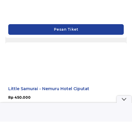
Trans Studio Bali
Rp 106.275
Pesan Tiket
Little Samurai - Nemuru Hotel Ciputat
Rp 450.000