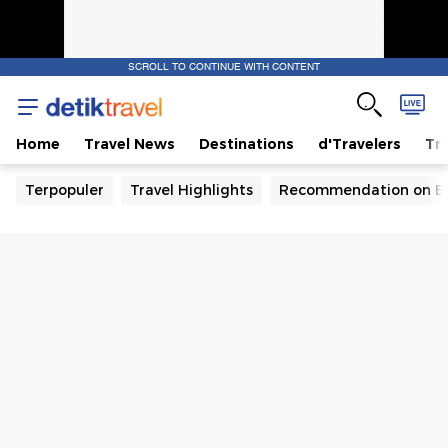
SCROLL TO CONTINUE WITH CONTENT
Home
Travel News
Destinations
d'Travelers
Tra
Terpopuler
Travel Highlights
Recommendation on B