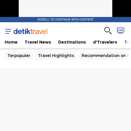
SCROLL TO CONTINUE WITH CONTENT
Home
Travel News
Destinations
d'Travelers
Tra
Terpopuler
Travel Highlights
Recommendation on B