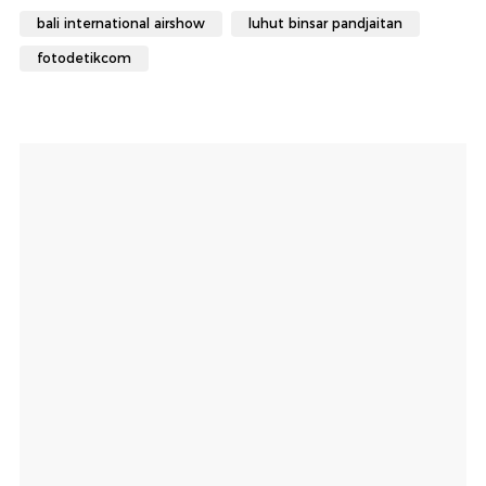
bali international airshow
luhut binsar pandjaitan
fotodetikcom