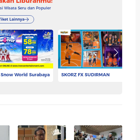
akan Liburanmu!
 Wisata Seru dan Populer
Tiket Lainnya
 Snow World Surabaya
SKORZ FX SUDIRMAN
Li
Ho
625
Rp 144.000
Rp
Pesan Tiket
Pesan Tiket