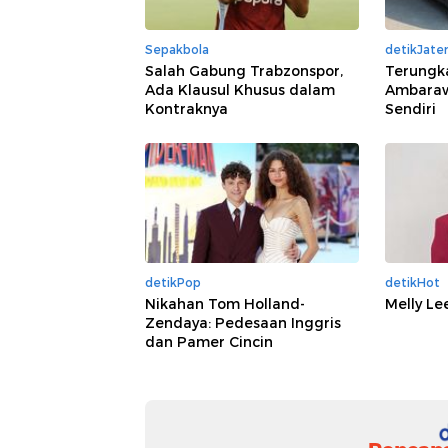
Sepakbola
detikJate
Salah Gabung Trabzonspor,
Terungk
Ada Klausul Khusus dalam
Ambaraw
Kontraknya
Sendiri
detikPop
detikHot
Nikahan Tom Holland-
Melly Le
Zendaya: Pedesaan Inggris
dan Pamer Cincin