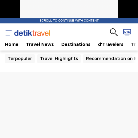
SCROLL TO CONTINUE WITH CONTENT
Home
Travel News
Destinations
d'Travelers
Tra
Terpopuler
Travel Highlights
Recommendation on B