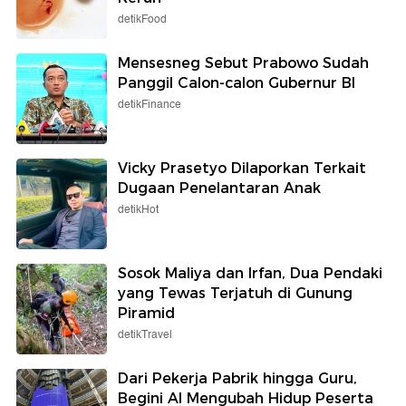
detikFood
Mensesneg Sebut Prabowo Sudah
Panggil Calon-calon Gubernur BI
detikFinance
Vicky Prasetyo Dilaporkan Terkait
Dugaan Penelantaran Anak
detikHot
Sosok Maliya dan Irfan, Dua Pendaki
yang Tewas Terjatuh di Gunung
Piramid
detikTravel
Dari Pekerja Pabrik hingga Guru,
Begini AI Mengubah Hidup Peserta