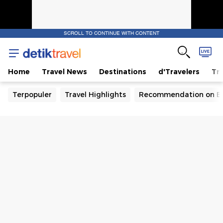
SCROLL TO CONTINUE WITH CONTENT
Home
Travel News
Destinations
d'Travelers
Tra
Terpopuler
Travel Highlights
Recommendation on B