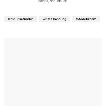
estetis, dan inklusif.
lembur katumbiri
wisata bandung
fotodetikcom