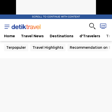
SCROLL TO CONTINUE WITH CONTENT
Home
Travel News
Destinations
d'Travelers
Tra
Terpopuler
Travel Highlights
Recommendation on B