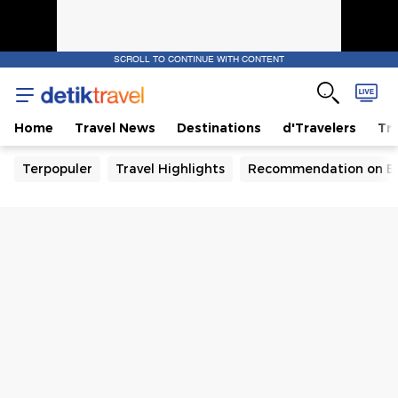
SCROLL TO CONTINUE WITH CONTENT
Home
Travel News
Destinations
d'Travelers
Tra
Terpopuler
Travel Highlights
Recommendation on B