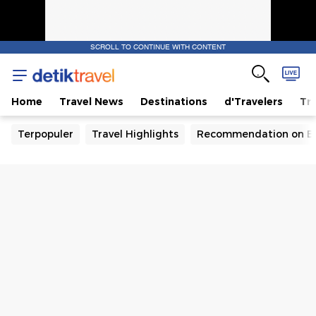
SCROLL TO CONTINUE WITH CONTENT
Home
Travel News
Destinations
d'Travelers
Tra
Terpopuler
Travel Highlights
Recommendation on B