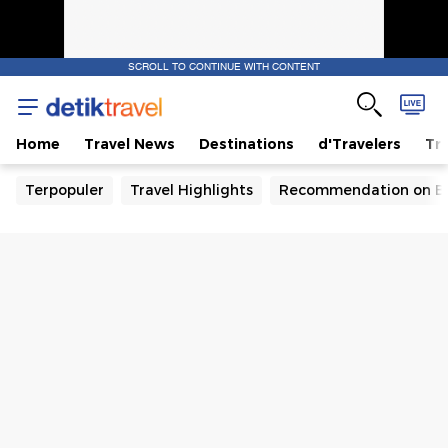
SCROLL TO CONTINUE WITH CONTENT
Home
Travel News
Destinations
d'Travelers
Tra
Terpopuler
Travel Highlights
Recommendation on B