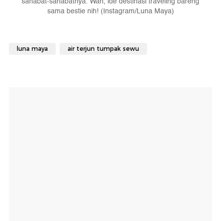
sahabat-sahabatnya. Wah, ide destinasi traveling bareng
sama bestie nih! (Instagram/Luna Maya)
luna maya
air terjun tumpak sewu