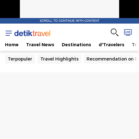
SCROLL TO CONTINUE WITH CONTENT
Home
Travel News
Destinations
d'Travelers
Tra
Terpopuler
Travel Highlights
Recommendation on B