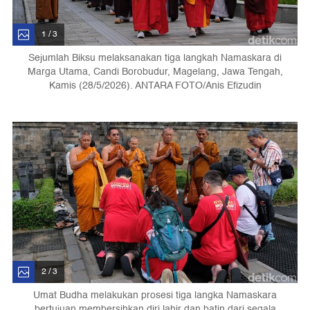
1 / 3
Sejumlah Biksu melaksanakan tiga langkah Namaskara di
Marga Utama, Candi Borobudur, Magelang, Jawa Tengah,
Kamis (28/5/2026). ANTARA FOTO/Anis Efizudin
2 / 3
Umat Budha melakukan prosesi tiga langka Namaskara
bertujuan membersihkan diri lahir dan batin dari segala