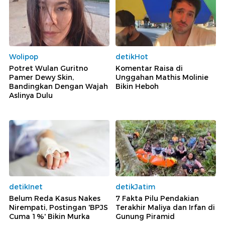
Wolipop
detikHot
Potret Wulan Guritno
Komentar Raisa di
Pamer Dewy Skin,
Unggahan Mathis Molinie
Bandingkan Dengan Wajah
Bikin Heboh
Aslinya Dulu
detikInet
detikJatim
Belum Reda Kasus Nakes
7 Fakta Pilu Pendakian
Nirempati, Postingan 'BPJS
Terakhir Maliya dan Irfan di
Cuma 1%' Bikin Murka
Gunung Piramid