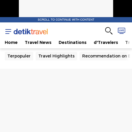
SCROLL TO CONTINUE WITH CONTENT
Home
Travel News
Destinations
d'Travelers
Tra
Terpopuler
Travel Highlights
Recommendation on B