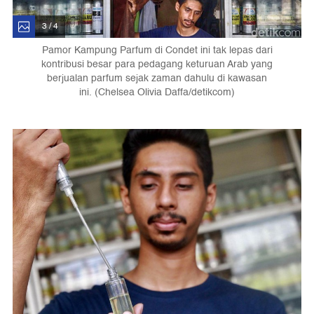
3 / 4
Pamor Kampung Parfum di Condet ini tak lepas dari
kontribusi besar para pedagang keturuan Arab yang
berjualan parfum sejak zaman dahulu di kawasan
ini. (Chelsea Olivia Daffa/detikcom)