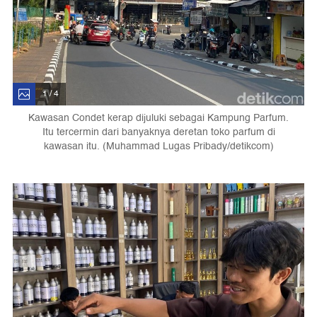
1 / 4
Kawasan Condet kerap dijuluki sebagai Kampung Parfum.
Itu tercermin dari banyaknya deretan toko parfum di
kawasan itu. (Muhammad Lugas Pribady/detikcom)