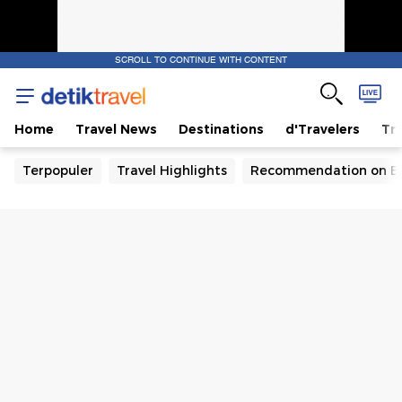
SCROLL TO CONTINUE WITH CONTENT
Home
Travel News
Destinations
d'Travelers
Tra
Terpopuler
Travel Highlights
Recommendation on B