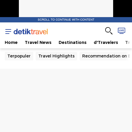
SCROLL TO CONTINUE WITH CONTENT
Home
Travel News
Destinations
d'Travelers
Tra
Terpopuler
Travel Highlights
Recommendation on B