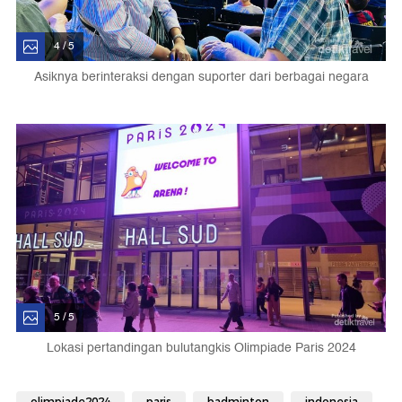
4 / 5
Asiknya berinteraksi dengan suporter dari berbagai negara
5 / 5
Lokasi pertandingan bulutangkis Olimpiade Paris 2024
olimpiade2024
paris
badminton
indonesia