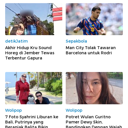
detikJatim
Sepakbola
Akhir Hidup Kru Sound
Man City Tolak Tawaran
Horeg di Jember Tewas
Barcelona untuk Rodri
Terbentur Gapura
Wolipop
Wolipop
7 Foto Syahrini Liburan ke
Potret Wulan Guritno
Bali, Putrinya yang
Pamer Dewy Skin,
Beranjak Balita Bikin
Bandingkan Dengan Wajah