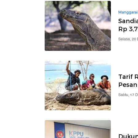
Manggarai
Sandi
Rp 3,
Selasa, 20
Tarif 
Pesan
Sabtu, 17 
Dukun