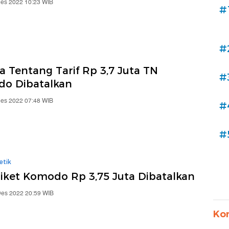
Des 2022 10:23 WIB
#
#
a Tentang Tarif Rp 3,7 Juta TN
#
o Dibatalkan
Des 2022 07:48 WIB
#
#
etik
Tiket Komodo Rp 3,75 Juta Dibatalkan
Des 2022 20:59 WIB
Ko