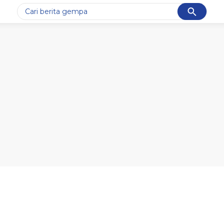
Cancel
Yang sedang ramai dicari
#1
gempa hari ini
#2
gempa
#3
iran
#4
demo
#5
prabowo
Promoted
Terakhir yang dicari
Loading...