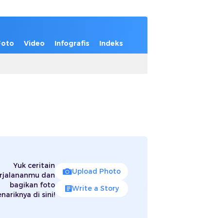
Foto
Video
Infografis
Indeks
Yuk ceritain
Upload Photo
rjalananmu dan
bagikan foto
Write a Story
nariknya di sini!