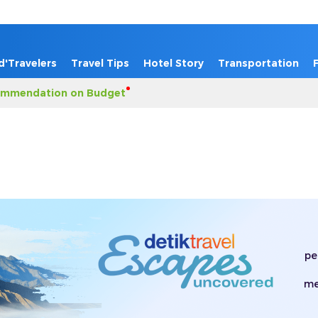
d'Travelers
Travel Tips
Hotel Story
Transportation
mmendation on Budget
pe
me