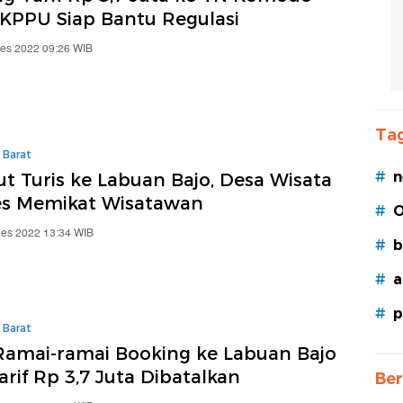
 KPPU Siap Bantu Regulasi
Des 2022 09:26 WIB
Tag
 Barat
#
n
t Turis ke Labuan Bajo, Desa Wisata
es Memikat Wisatawan
#
O
Des 2022 13:34 WIB
#
b
#
a
#
p
 Barat
 Ramai-ramai Booking ke Labuan Bajo
arif Rp 3,7 Juta Dibatalkan
Ber