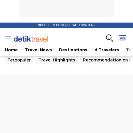
SCROLL TO CONTINUE WITH CONTENT
Fokus
-
Home
Travel News
Destinations
d'Travelers
Tra
Terpopuler
Travel Highlights
Recommendation on B
Sisi
Gelap
Festival
Songkran