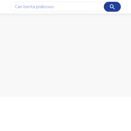
Cancel
Yang sedang ramai dicari
#1
data live draw sgp
#2
kebakaran
#3
prabowo
#4
iran
#5
gempa hari ini
Promoted
Terakhir yang dicari
Loading...