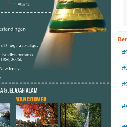
Ber
#
#
#
#