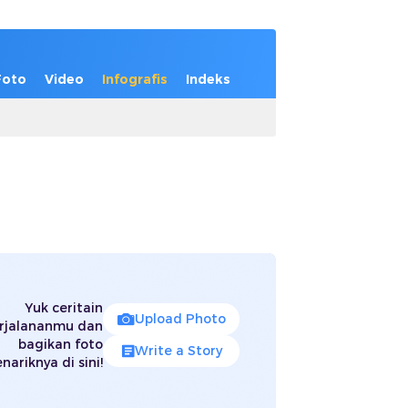
Foto
Video
Infografis
Indeks
Yuk ceritain
Upload Photo
rjalananmu dan
bagikan foto
Write a Story
nariknya di sini!