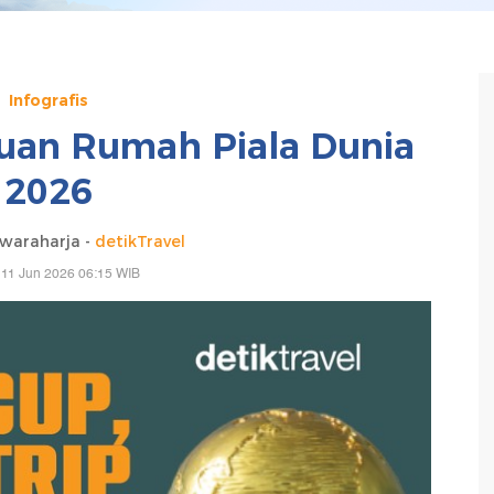
Infografis
Tuan Rumah Piala Dunia
2026
waraharja -
detikTravel
 11 Jun 2026 06:15 WIB