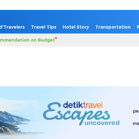
d'Travelers
Travel Tips
Hotel Story
Transportation
mmendation on Budget
pe
me