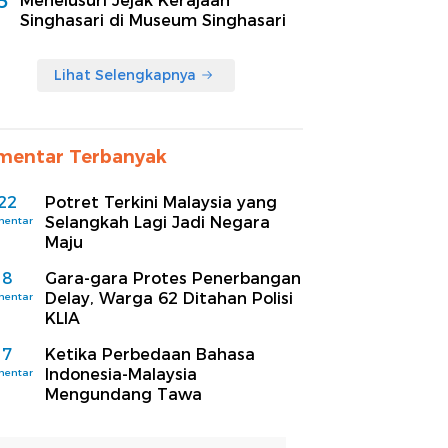
5
Menelusuri Jejak Kerajaan
Singhasari di Museum Singhasari
Lihat Selengkapnya
mentar Terbanyak
22
Potret Terkini Malaysia yang
Selangkah Lagi Jadi Negara
mentar
Maju
8
Gara-gara Protes Penerbangan
Delay, Warga 62 Ditahan Polisi
mentar
KLIA
7
Ketika Perbedaan Bahasa
Indonesia-Malaysia
mentar
Mengundang Tawa